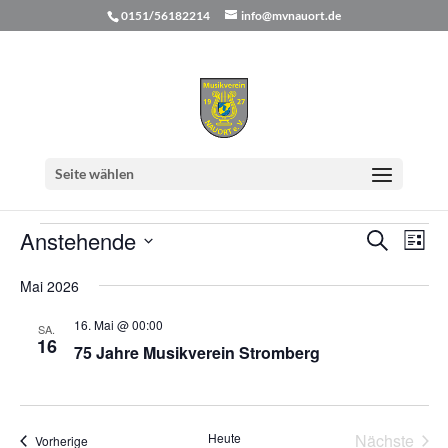
0151/56182214
info@mvnauort.de
Musikfest
Seite wählen
Veranstaltungen
Musikfest
Veranstaltungen
Verans
Ver
Anstehende
Suche
Liste
Ans
Suche
Datum
Nav
und
Mai 2026
wählen.
Ansicht
16. Mai @ 00:00
SA.
Naviga
16
75 Jahre Musikverein Stromberg
Heute
Nächste
Veranstaltungen
Vorherige