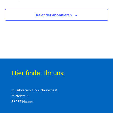
Veransta
Kalender abonnieren
Hier findet Ihr uns:
Musikverein 1927 Nauort e.V.
Mittelstr. 4
56237 Nauort