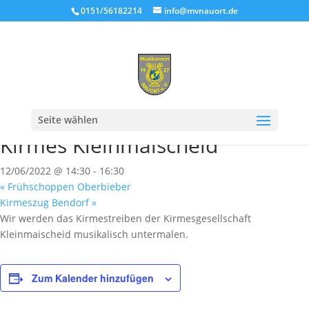
0151/56182214
info@mvnauort.de
« Alle Veranstaltungen
Seite wählen
Diese Veranstaltung hat bereits stattgefunden.
Kirmes Kleinmaischeid
12/06/2022 @ 14:30
-
16:30
«
Frühschoppen Oberbieber
Kirmeszug Bendorf
»
Wir werden das Kirmestreiben der Kirmesgesellschaft
Kleinmaischeid musikalisch untermalen.
Zum Kalender hinzufügen