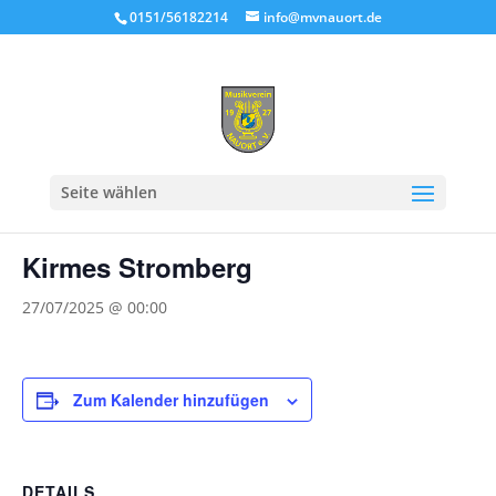
0151/56182214
info@mvnauort.de
« Alle Veranstaltungen
Seite wählen
Diese Veranstaltung hat bereits stattgefunden.
Kirmes Stromberg
27/07/2025 @ 00:00
Zum Kalender hinzufügen
DETAILS