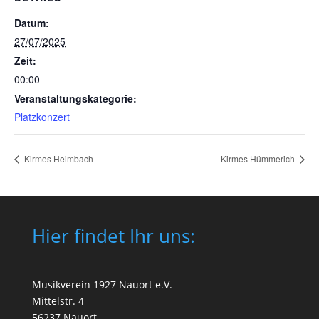
Datum:
27/07/2025
Zeit:
00:00
Veranstaltungskategorie:
Platzkonzert
Kirmes Heimbach
Kirmes Hümmerich
Hier findet Ihr uns:
Musikverein 1927 Nauort e.V.
Mittelstr. 4
56237 Nauort