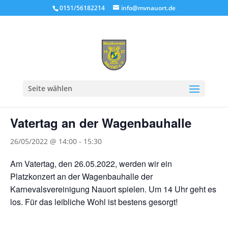
0151/56182214
info@mvnauort.de
« Alle Veranstaltungen
Seite wählen
Diese Veranstaltung hat bereits stattgefunden.
Vatertag an der Wagenbauhalle
26/05/2022 @ 14:00
-
15:30
Am Vatertag, den 26.05.2022, werden wir ein
Platzkonzert an der Wagenbauhalle der
Karnevalsvereinigung Nauort spielen. Um 14 Uhr geht es
los. Für das leibliche Wohl ist bestens gesorgt!