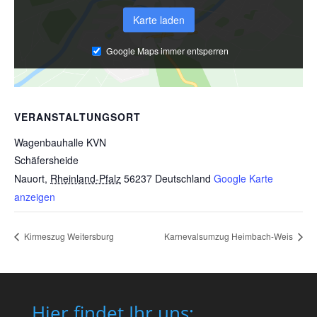
Karte laden
Google Maps immer entsperren
VERANSTALTUNGSORT
Wagenbauhalle KVN
Schäfersheide
Nauort
,
Rheinland-Pfalz
56237
Deutschland
Google Karte
anzeigen
Kirmeszug Weitersburg
Karnevalsumzug Heimbach-Weis
Hier findet Ihr uns: