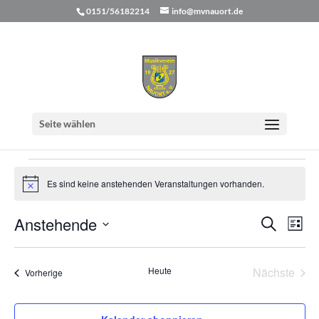
0151/56182214
info@mvnauort.de
Umzug
Seite wählen
Veranstaltungen
Umzug
Veranstaltungen
Es sind keine anstehenden Veranstaltungen vorhanden.
Hinweis
Verans
Ver
Anstehende
Suche
Liste
Ans
Suche
Datum
Nav
und
wählen.
Heute
Nächste
Veranstaltungen
Vorherige
Ansicht
Veransta
Naviga