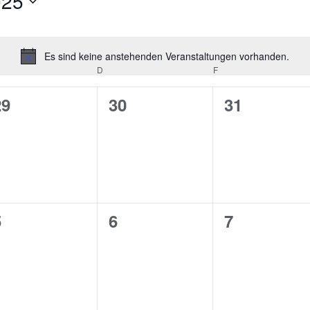
025
Es sind keine anstehenden Veranstaltungen vorhanden.
Hinweis
TTWOCH
D
DONNERSTAG
F
FREITAG
0
0
0
29
30
31
n,
eranstaltungen,
Veranstaltungen,
Veranstalt
0
0
0
5
6
7
n,
eranstaltungen,
Veranstaltungen,
Veranstalt