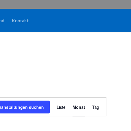
nd
Kontakt
Veranstaltung
Ansichten-
ranstaltungen suchen
Liste
Monat
Tag
Navigation