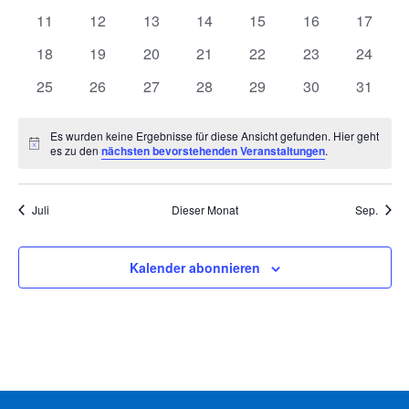
Veranstaltungen
Veranstaltungen
Veranstaltungen
Veranstaltungen
Veranstaltungen
Veranstaltunge
Veranst
0
0
0
0
0
0
0
11
12
13
14
15
16
17
Veranstaltungen
Veranstaltungen
Veranstaltungen
Veranstaltungen
Veranstaltungen
Veranstaltungen
Veranst
0
0
0
0
0
0
0
18
19
20
21
22
23
24
Veranstaltungen
Veranstaltungen
Veranstaltungen
Veranstaltungen
Veranstaltungen
Veranstaltungen
Veranst
0
0
0
0
0
0
0
25
26
27
28
29
30
31
Veranstaltungen
Veranstaltungen
Veranstaltungen
Veranstaltungen
Veranstaltungen
Veranstaltungen
Veranst
Es wurden keine Ergebnisse für diese Ansicht gefunden. Hier geht
Hinweis
es zu den
nächsten bevorstehenden Veranstaltungen
.
Juli
Dieser Monat
Sep.
Kalender abonnieren