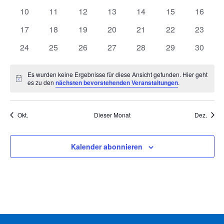
Veranstaltungen
Veranstaltungen
Veranstaltungen
Veranstaltungen
Veranstaltungen
Veranstaltunge
Veranst
0
0
0
0
0
0
0
10
11
12
13
14
15
16
Veranstaltungen
Veranstaltungen
Veranstaltungen
Veranstaltungen
Veranstaltungen
Veranstaltungen
Veranst
0
0
0
0
0
0
0
17
18
19
20
21
22
23
Veranstaltungen
Veranstaltungen
Veranstaltungen
Veranstaltungen
Veranstaltungen
Veranstaltungen
Veranst
0
0
0
0
0
0
0
24
25
26
27
28
29
30
Veranstaltungen
Veranstaltungen
Veranstaltungen
Veranstaltungen
Veranstaltungen
Veranstaltungen
Veranst
Es wurden keine Ergebnisse für diese Ansicht gefunden. Hier geht
Hinweis
es zu den
nächsten bevorstehenden Veranstaltungen
.
Okt.
Dieser Monat
Dez.
Kalender abonnieren