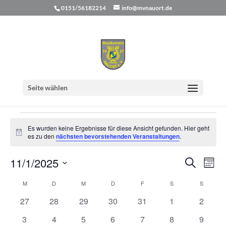
0151/56182214
info@mvnauort.de
Musikfest
Seite wählen
Veranstaltungen
Musikfest
Veranstaltungen
Es wurden keine Ergebnisse für diese Ansicht gefunden. Hier geht
Hinweis
es zu den
nächsten bevorstehenden Veranstaltungen
.
Verans
Ver
11/1/2025
Suche
Mona
Ans
Suche
Datum
Nav
Kalender
M
MONTAG
D
DIENSTAG
M
MITTWOCH
D
DONNERSTAG
F
FREITAG
S
SAMSTAG
S
SONNT
und
wählen.
von
Ansicht
0
0
0
0
0
0
0
27
28
29
30
31
1
2
Veranstaltungen
Naviga
Veranstaltungen
Veranstaltungen
Veranstaltungen
Veranstaltungen
Veranstaltungen
Veranstaltunge
Veranst
0
0
0
0
0
0
0
3
4
5
6
7
8
9