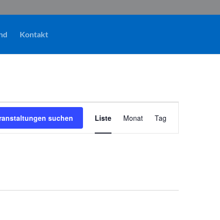
nd
Kontakt
Veranstaltung
Ansichten-
ranstaltungen suchen
Liste
Monat
Tag
Navigation