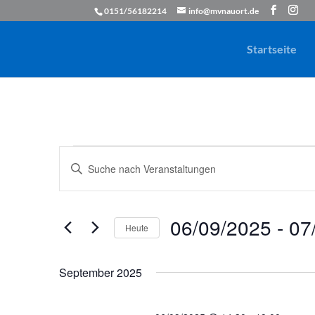
0151/56182214
info@mvnauort.de
Startseite
Veranstaltungen
Veranstaltungen
Bitte
Suche
Schlüsselwort
und
eingeben.
Ansichten,
Suche
06/09/2025
 - 
07
Navigation
Heute
nach
Veranstaltungen
Datum
Schlüsselwort.
wählen.
September 2025